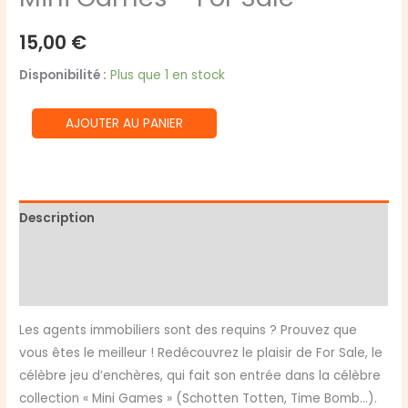
15,00
€
Disponibilité :
Plus que 1 en stock
quantité
AJOUTER AU PANIER
de
Mini
Games
-
Description
For
Informations complémentaires
Sale
Avis (0)
Les agents immobiliers sont des requins ? Prouvez que
vous êtes le meilleur ! Redécouvrez le plaisir de For Sale, le
célèbre jeu d’enchères, qui fait son entrée dans la célèbre
collection « Mini Games » (Schotten Totten, Time Bomb…).