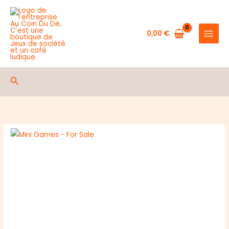
de
Aller
Mini
au
Games
contenu
0,00
€
-
For
Sale
Rechercher