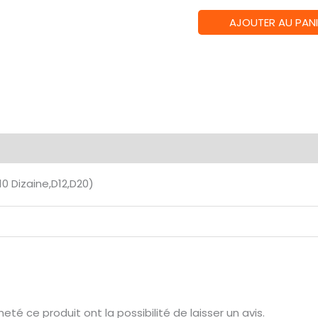
quantité
AJOUTER AU PANI
de
Lot
de
7
Dés
multiformat
émentaires
Avis (0)
en
boîte
10 Dizaine,D12,D20)
–
Gemmes
Emeraude
té ce produit ont la possibilité de laisser un avis.