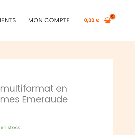
Lot
de
MENTS
MON COMPTE
0,00
€
7
Dés
multiformat
en
boîte
–
Gemmes
Emeraude
 multiformat en
mmes Emeraude
1 en stock