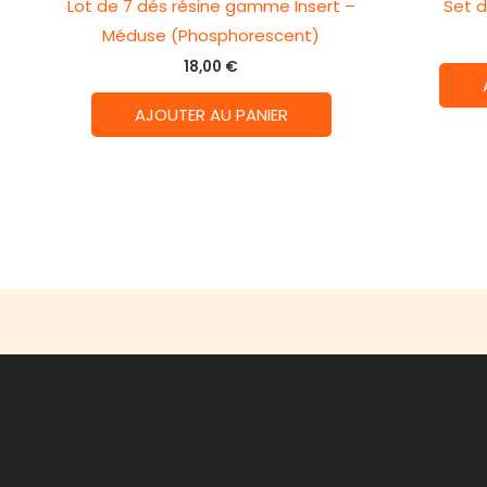
Lot de 7 dés résine gamme Insert –
Set d
Méduse (Phosphorescent)
18,00
€
AJOUTER AU PANIER