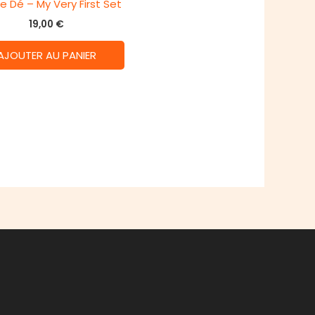
e Dé – My Very First Set
19,00
€
AJOUTER AU PANIER