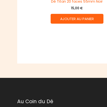
Dé Titan 20 faces 55mm Noir
15,00
€
AJOUTER AU PANIER
Au Coin du Dé