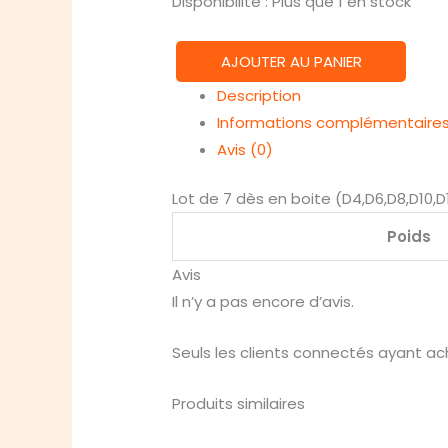
Disponibilité :
Plus que 1 en stock
AJOUTER AU PANIER
quantité
Description
de
Informations complémentaire
Lot
Avis (0)
de
7
Lot de 7 dès en boite (D4,D6,D8,D10,D
Dés
Poids
multiformat
en
Avis
boîte
Il n’y a pas encore d’avis.
–
Gemmes
Seuls les clients connectés ayant ache
Azur
Produits similaires