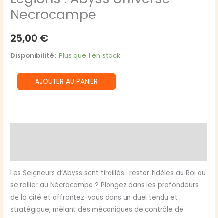
Necrocampe
25,00
€
Disponibilité :
Plus que 1 en stock
quantité
AJOUTER AU PANIER
de
Legions
:
Abyss
Description
Universe
Informations complémentaires
-
Necrocampe
Les Seigneurs d’Abyss sont tiraillés : rester fidèles au Roi ou
se rallier au Nécrocampe ? Plongez dans les profondeurs
de la cité et affrontez-vous dans un duel tendu et
stratégique, mêlant des mécaniques de contrôle de