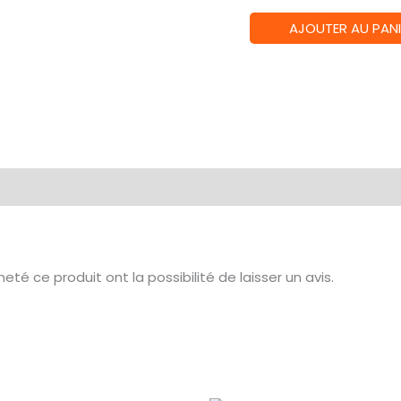
quantité
AJOUTER AU PANI
de
MAGE
NOIR
?
EXTENSION
N°1
MINÉRAL
té ce produit ont la possibilité de laisser un avis.