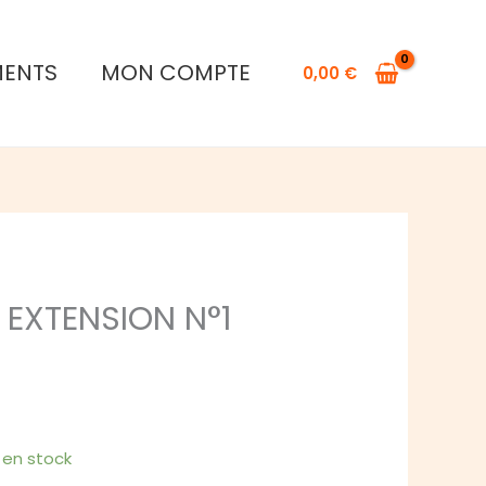
de
MAGE
MENTS
MON COMPTE
NOIR
0,00
€
?
EXTENSION
N°1
MINÉRAL
 EXTENSION N°1
1 en stock