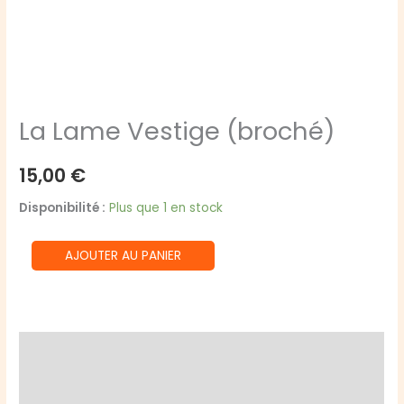
La Lame Vestige (broché)
15,00
€
Disponibilité :
Plus que 1 en stock
quantité
AJOUTER AU PANIER
de
La
Lame
Vestige
Description
(broché)
Informations complémentaires