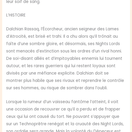
leur soif de sang.
L’HISTOIRE
Dalchian Rassaq, l’Écorcheur, ancien seigneur des Lames
d’Atrocité, est brisé et trahi. Il a chu alors qu’il trônait au
faîte d’une sombre gloire, et désormais, ses Nights Lords
sont menacés d’extinction sous les ordres d’un rival honni.
De soi-disant alliés et d’impitoyables ennemis lui tournent
autour, et les rares guerriers qui lui restent loyaux sont
divisés par une méfiance explicite. Dalchian doit se
montrer plus habile que ses rivaux et reprendre le contrôle
sur ses hommes, au risque de sombrer dans l’oubli.
Lorsque la rumeur d’un vaisseau fantôme l’atteint, il voit
une occasion de recouvrer ce qu’il a perdu et de frapper
ceux qui lui ont causé du tort. Ne pouvant s’appuyer que
sur un Technoprêtre renégat et la cruauté des Night Lords,
son ordalie sera grande. Mais la volonté du Dépeceur est