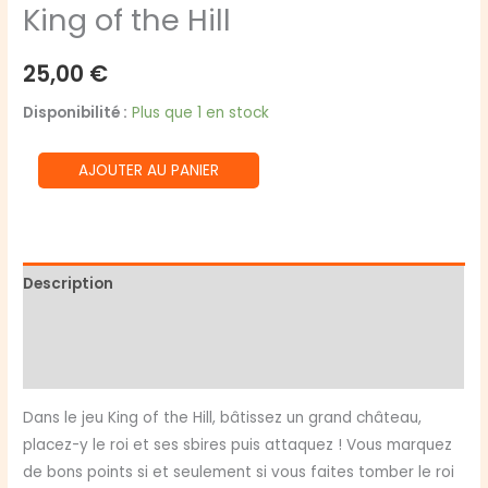
King of the Hill
25,00
€
Disponibilité :
Plus que 1 en stock
quantité
AJOUTER AU PANIER
de
King
of
the
Description
Hill
Informations complémentaires
Avis (0)
Dans le jeu King of the Hill, bâtissez un grand château,
placez-y le roi et ses sbires puis attaquez ! Vous marquez
de bons points si et seulement si vous faites tomber le roi