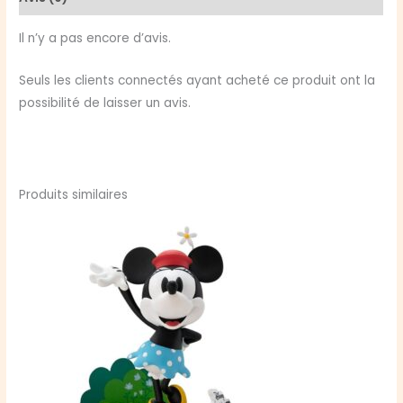
2
POP
Il n’y a pas encore d’avis.
Moment!
Vinyl
Seuls les clients connectés ayant acheté ce produit ont la
figurines
possibilité de laisser un avis.
Boulder
SCN
9
cm
Produits similaires