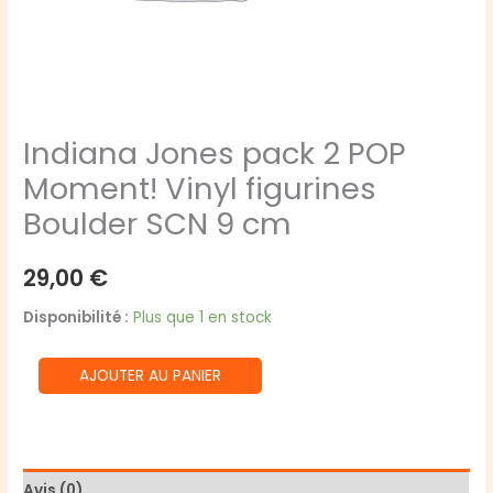
Indiana Jones pack 2 POP
Moment! Vinyl figurines
Boulder SCN 9 cm
29,00
€
Disponibilité :
Plus que 1 en stock
quantité
AJOUTER AU PANIER
de
Indiana
Jones
pack
Avis (0)