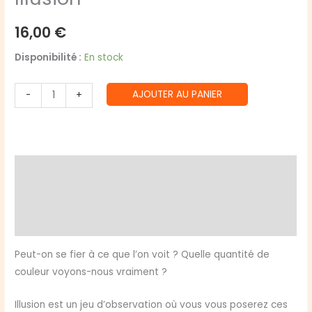
16,00
€
Disponibilité :
En stock
quantité
AJOUTER AU PANIER
-
+
de
Illusion
Description
Informations complémentaires
Avis (0)
Peut-on se fier à ce que l’on voit ? Quelle quantité de
couleur voyons-nous vraiment ?
Illusion est un jeu d’observation où vous vous poserez ces