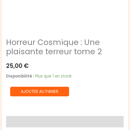
Horreur Cosmique : Une
plaisante terreur tome 2
25,00
€
Disponibilité :
Plus que 1 en stock
quantité
AJOUTER AU PANIER
de
Horreur
Cosmique
:
Avis (0)
Une