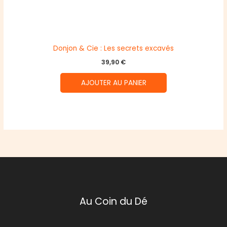
Donjon & Cie : Les secrets excavés
39,90
€
AJOUTER AU PANIER
Au Coin du Dé