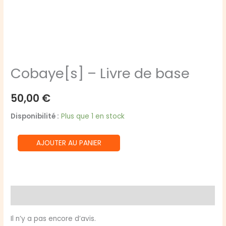
Cobaye[s] – Livre de base
50,00
€
Disponibilité :
Plus que 1 en stock
quantité
AJOUTER AU PANIER
de
Cobaye[s]
-
Livre
Avis (0)
de
base
Il n’y a pas encore d’avis.