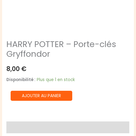
HARRY POTTER – Porte-clés
Gryffondor
8,00
€
Disponibilité :
Plus que 1 en stock
quantité
AJOUTER AU PANIER
de
HARRY
POTTER
-
Avis (0)
Porte-