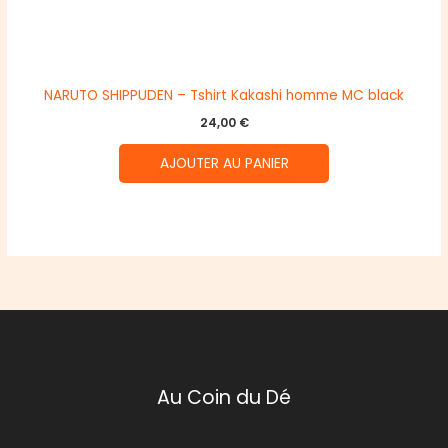
NARUTO SHIPPUDEN – Tshirt Kakashi homme MC black
24,00
€
AJOUTER AU PANIER
Au Coin du Dé