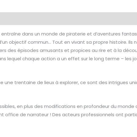
émentaires
Avis (0)
 entraîne dans un monde de piraterie et d’aventures fantas
d’un objectif commun… Tout en vivant sa propre histoire. Ils
ers des épisodes amusants et propices au rire et à la décou
 dans lequel chaque action a un effet sur le long terme – les 
se une trentaine de lieux à explorer, ce sont des intrigues un
ssibles, en plus des modifications en profondeur du monde
nt office de narrateur ! Des acteurs professionnels ont part