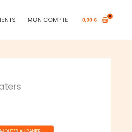
Forgotten
Waters
MENTS
MON COMPTE
0,00
€
aters
AJOUTER AU PANIER