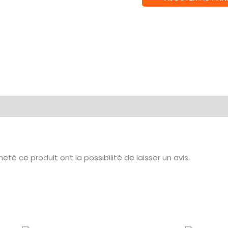
de
Figurine
POP
Gatchaman
1031
té ce produit ont la possibilité de laisser un avis.