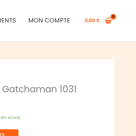
de
Figurine
MENTS
MON COMPTE
POP
0,00
€
Gatchaman
1031
P Gatchaman 1031
1 en stock
ER