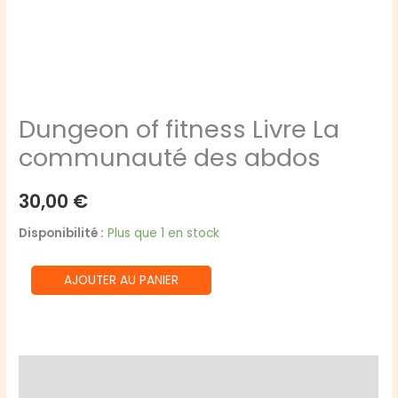
Dungeon of fitness Livre La
communauté des abdos
30,00
€
Disponibilité :
Plus que 1 en stock
quantité
AJOUTER AU PANIER
de
Dungeon
of
fitness
Description
Livre