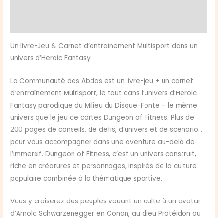
Informations complémentaires
La
communauté
Avis (0)
des
abdos
Un livre-Jeu & Carnet d’entraînement Multisport dans un
univers d’Heroic Fantasy
La Communauté des Abdos est un livre-jeu + un carnet
d’entraînement Multisport, le tout dans l’univers d’Heroic
Fantasy parodique du Milieu du Disque-Fonte – le même
univers que le jeu de cartes Dungeon of Fitness. Plus de
200 pages de conseils, de défis, d’univers et de scénario…
pour vous accompagner dans une aventure au-delà de
l’immersif. Dungeon of Fitness, c’est un univers construit,
riche en créatures et personnages, inspirés de la culture
populaire combinée à la thématique sportive.
Vous y croiserez des peuples vouant un culte à un avatar
d’Arnold Schwarzenegger en Conan, au dieu Protéidon ou