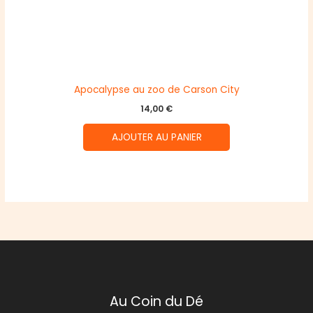
Apocalypse au zoo de Carson City
14,00
€
AJOUTER AU PANIER
Au Coin du Dé