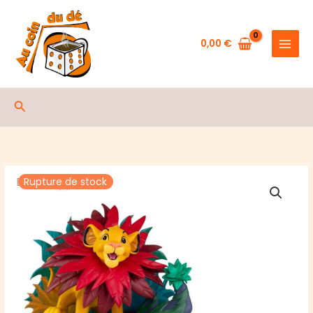
Aller
au
contenu
0,00
€
Rechercher
Rupture de stock