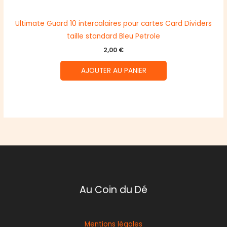
Ultimate Guard 10 intercalaires pour cartes Card Dividers
taille standard Bleu Petrole
2,00
€
AJOUTER AU PANIER
Au Coin du Dé
Mentions légales