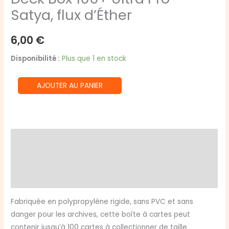
Satya, flux d’Éther
6,00
€
Disponibilité :
Plus que 1 en stock
quantité
AJOUTER AU PANIER
de
Deck
Box
100+
Description
Ultra
Informations complémentaires
Pro
-
Avis (0)
Satya,
flux
Fabriquée en polypropylène rigide, sans PVC et sans
d'Éther
danger pour les archives, cette boîte à cartes peut
contenir jusqu’à 100 cartes à collectionner de taille