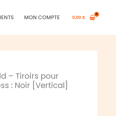
Dragon
Shield
-
MENTS
MON COMPTE
0,00
€
Tiroirs
pour
cartes
Fortress
:
Noir
[Vertical]
(2
d – Tiroirs pour
Tiroirs)
ss : Noir [Vertical]