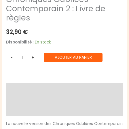
Contemporain 2 : Livre de
règles
32,90
€
Disponibilité :
En stock
quantité
AJOUTER AU PANIER
-
+
de
Chroniques
Oubliées
Contemporain
Description
2
:
Informations complémentaires
Livre
Avis (0)
de
règles
La nouvelle version des Chroniques Oubliées Contemporain