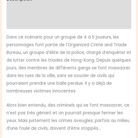
2
Informations complémentaires
:
Entre
Avis (0)
sang
et
Dans ce scénario pour un groupe de 4 à 5 joueurs, les
néons
personnages font partie de l’Organized Crime and Triade
Bureau, un groupe d’élite de la police, chargé d’enquêter et
de lutter contre les triades de Hong-Kong. Depuis quelques
jours, des membres de différents gangs se font massacrer
dans les rues de la ville, sans se soucier de civils qui
pourraient prendre une balle perdue. Il y a déjà de
nombreuses victimes innocentes.
Alors bien entendu, des criminels qui se font massacrer, ce
n’est pas très gênant et on pourrait presque fermer les
yeux. Mais justement les crimes aveugles, parfois au milieu
d’une foule de civils, doivent d’être stoppés…