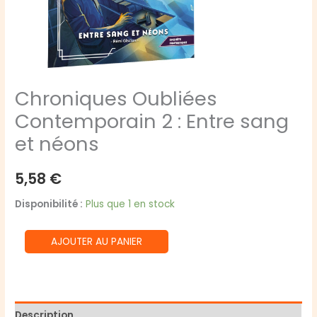
Chroniques Oubliées
Contemporain 2 : Entre sang
et néons
5,58
€
Disponibilité :
Plus que 1 en stock
quantité
AJOUTER AU PANIER
de
Chroniques
Oubliées
Contemporain
Description