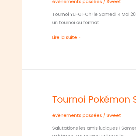
évènements passées
/
Sweet
de
société
Tournoi Yu-Gi-Oh! le Samedi 4 Mai 20
un tournoi au format
Tournoi
Lire la suite »
Yu-
Gi-
Oh!
le
Samedi
4
Mai
Tournoi Pokémon S
2024
évènements passées
/
Sweet
Salutations les amis ludiques ! Samed