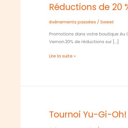
Réductions de 20 %
évènements passées
/
Sweet
Promotions dans votre boutique Au C
Vernon.20% de réductions sur […]
Réductions
Lire la suite »
de
20
%
sur
une
large
sélection
Tournoi Yu-Gi-Oh!
de
jeux