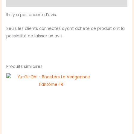
Avis (0)
JCC
-
Il n’y a pas encore d’avis.
2025
Mega-
Seuls les clients connectés ayant acheté ce produit ont la
Pack
possibilité de laisser un avis.
Bundle
FR
Trading
Card
Produits similaires
Game