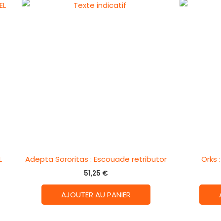
L
Adepta Sororitas : Escouade retributor
Orks 
51,25
€
AJOUTER AU PANIER