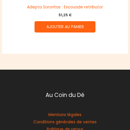
Adepta Sororitas : Escouade retributor
51,25
€
AJOUTER AU PANIER
Au Coin du Dé
Mentions légales
Conditions générales de ventes
Politique de retour