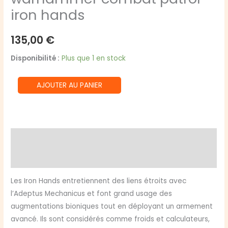
iron hands
135,00
€
Disponibilité :
Plus que 1 en stock
quantité
AJOUTER AU PANIER
de
warhammer
combat
patrol
Description
iron
Avis (0)
hands
Les Iron Hands entretiennent des liens étroits avec
l’Adeptus Mechanicus et font grand usage des
augmentations bioniques tout en déployant un armement
avancé. Ils sont considérés comme froids et calculateurs,