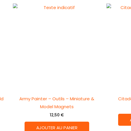
ld
Army Painter – Outils – Miniature &
Citad
Model Magnets
12,50
€
AJOUTER AU PANIER