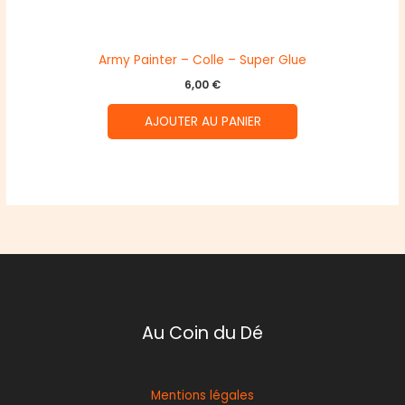
Army Painter – Colle – Super Glue
6,00
€
AJOUTER AU PANIER
Au Coin du Dé
Mentions légales