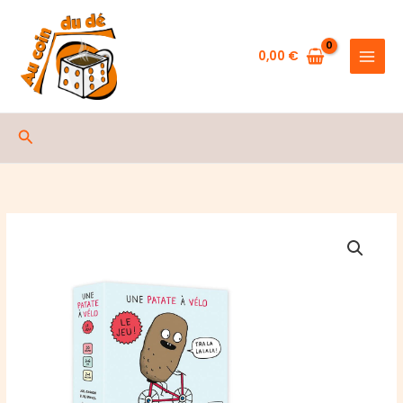
de
Aller
Une
au
Patate
contenu
0,00
€
à
Vélo
Rechercher