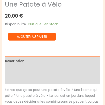
Une Patate à Vélo
20,00
€
Disponibilité :
Plus que 1 en stock
quantité
AJOUTER AU PANIER
de
Une
Patate
à
Description
Vélo
Informations complémentaires
Avis (0)
Est-ce que ça se peut une patate à vélo ? Une licorne qui
pète ? Une patate à vélo – Le jeu, est un jeu dans lequel
vous devez décider si les combinaisons se peuvent ou pas