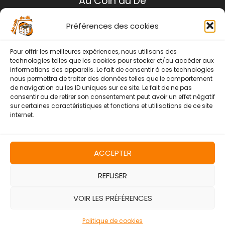
Au Coin du Dé
Préférences des cookies
Mentions légales
Conditions générales de ventes
Pour offrir les meilleures expériences, nous utilisons des
Politique de retour
technologies telles que les cookies pour stocker et/ou accéder aux
informations des appareils. Le fait de consentir à ces technologies
Contact
nous permettra de traiter des données telles que le comportement
de navigation ou les ID uniques sur ce site. Le fait de ne pas
Instagram
Facebook
consentir ou de retirer son consentement peut avoir un effet négatif
sur certaines caractéristiques et fonctions et utilisations de ce site
internet.
ACCEPTER
REFUSER
Copyright © 2026 | Au Coin Du Dé
VOIR LES PRÉFÉRENCES
Politique de cookies