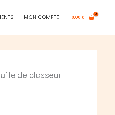
Ultra
PRO
MENTS
MON COMPTE
0,00
€
:
feuille
de
classeur
Platinum
euille de classeur