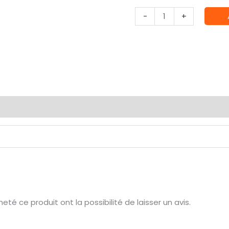
quantité
-
+
de
Ultra
PRO
:
feuille
de
Avis (0)
classeur
Platinum
té ce produit ont la possibilité de laisser un avis.