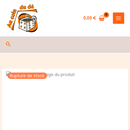
Aller
au
contenu
0,00
€
Rechercher
Rupture de stock