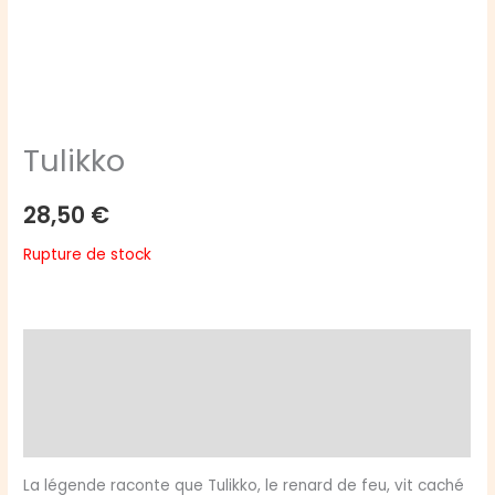
Tulikko
28,50
€
Rupture de stock
Description
Informations complémentaires
Avis (0)
La légende raconte que Tulikko, le renard de feu, vit caché