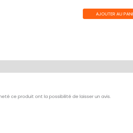
quantité
AJOUTER AU PANI
de
TOME
DE
BATAILLE:
S/BLIGHT
G/LORDS
(FRA)
té ce produit ont la possibilité de laisser un avis.