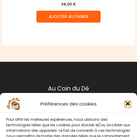
36,00
€
AJOUTER AU PANIER
Au Coin du Dé
Préférences des cookies
Mentions légales
Conditions générales de ventes
Pour offrir les meilleures expériences, nous utilisons des
Politique de retour
technologies telles que les cookies pour stocker et/ou accéder aux
informations des appareils. Le fait de consentir à ces technologies
Contact
nous permettra de traiter des données telles que le comportement