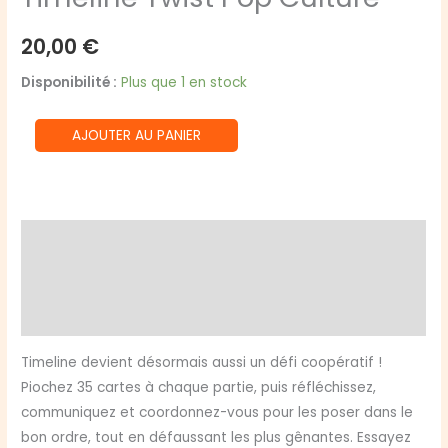
20,00
€
Disponibilité :
Plus que 1 en stock
quantité
AJOUTER AU PANIER
de
Timeline
Twist
Pop
Description
Culture
Informations complémentaires
Avis (0)
Timeline devient désormais aussi un défi coopératif !
Piochez 35 cartes à chaque partie, puis réfléchissez,
communiquez et coordonnez-vous pour les poser dans le
bon ordre, tout en défaussant les plus gênantes. Essayez