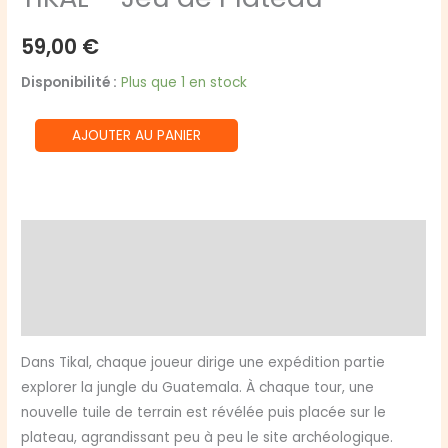
59,00
€
Disponibilité :
Plus que 1 en stock
quantité
AJOUTER AU PANIER
de
TIKAL
-
Jeu
Description
de
Informations complémentaires
Plateau
Avis (0)
Dans Tikal, chaque joueur dirige une expédition partie
explorer la jungle du Guatemala. À chaque tour, une
nouvelle tuile de terrain est révélée puis placée sur le
plateau, agrandissant peu à peu le site archéologique.