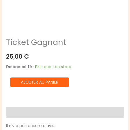
Ticket Gagnant
25,00
€
Disponibilité :
Plus que 1 en stock
quantité
AJOUTER AU PANIER
de
Ticket
Gagnant
Avis (0)
Il n’y a pas encore d’avis.