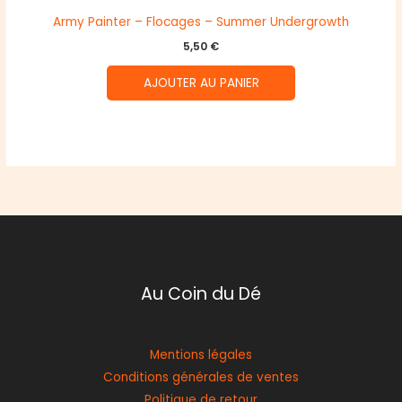
Army Painter – Flocages – Summer Undergrowth
5,50
€
AJOUTER AU PANIER
Au Coin du Dé
Mentions légales
Conditions générales de ventes
Politique de retour