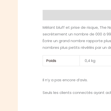
Description
Informations compl
Mêlant bluff et prise de risque, The N
secrètement un nombre de 000 à 999 su
Écrire un grand nombre rapporte plus 
nombres plus petits révélés par un 
Poids
0,4 kg
Il n’y a pas encore d’avis.
Seuls les clients connectés ayant ache