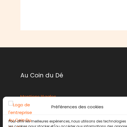
Au Coin du Dé
Mentions légales
Conditions générales de ventes
Préférences des cookies
Politique de retour
Contact
Pour offrir les meilleures expériences, nous utilisons des technologies 
les cookies pour stocker et/ou accéder aux informations des appareils