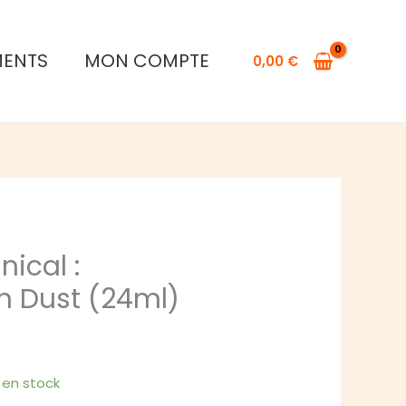
de
Citadel
MENTS
MON COMPTE
Technical
0,00
€
:
Armageddon
Dust
(24ml)
nical :
 Dust (24ml)
1 en stock