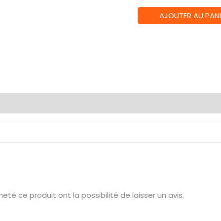
quantité
AJOUTER AU PANI
de
Citadel
Technical
:
Armageddon
Dust
Avis (0)
(24ml)
té ce produit ont la possibilité de laisser un avis.