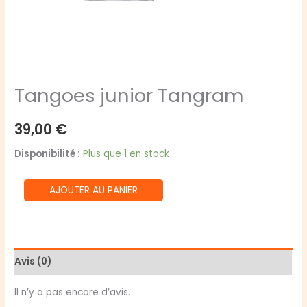
Tangoes junior Tangram
39,00
€
Disponibilité :
Plus que 1 en stock
quantité
AJOUTER AU PANIER
de
Tangoes
junior
Tangram
Avis (0)
Il n’y a pas encore d’avis.