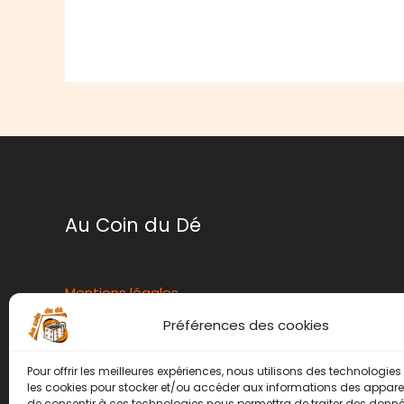
Au Coin du Dé
Mentions légales
Conditions générales de ventes
Préférences des cookies
Politique de retour
Contact
Pour offrir les meilleures expériences, nous utilisons des technologies 
les cookies pour stocker et/ou accéder aux informations des appareils
Instagram
Facebook
de consentir à ces technologies nous permettra de traiter des donnée