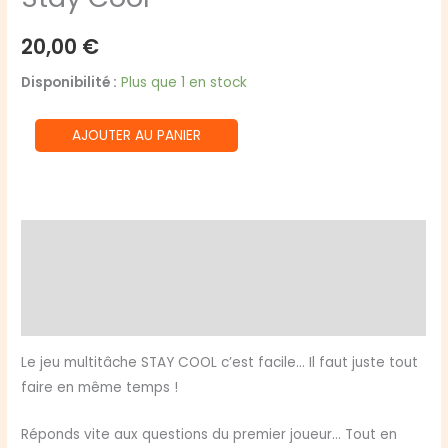
20,00
€
Disponibilité :
Plus que 1 en stock
quantité
AJOUTER AU PANIER
de
Stay
Cool
Description
Informations complémentaires
Avis (0)
Le jeu multitâche STAY COOL c’est facile… Il faut juste tout
faire en même temps !
Réponds vite aux questions du premier joueur… Tout en