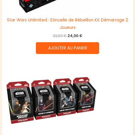
Star Wars Unlimited : Etincelle de Rébellion Kit Démarrage 2
Joueurs
Le
Le
32,00
€
24,00
€
prix
prix
initial
actuel
AJOUTER AU PANIER
était :
est :
32,00 €.
24,00 €.