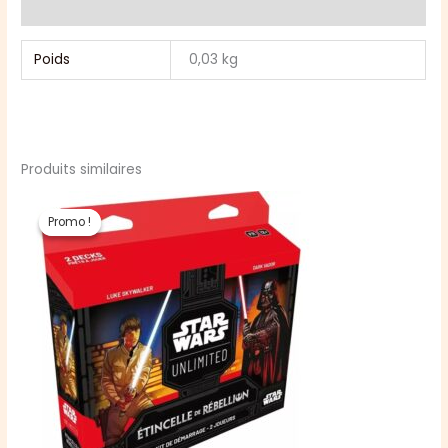
de
Avis (0)
la
galaxy
Poids
0,03 kg
Produits similaires
Promo !
Promo !