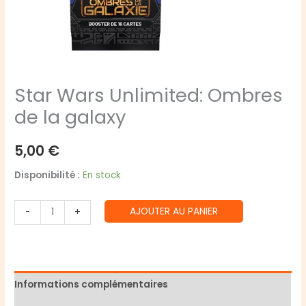
Star Wars Unlimited: Ombres
de la galaxy
5,00
€
Disponibilité :
En stock
quantité
AJOUTER AU PANIER
-
+
de
Star
Wars
Unlimited:
Informations complémentaires
Ombres