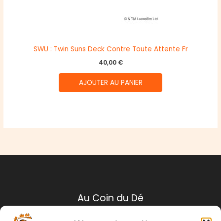
SWU : Twin Suns Deck Contre Toute Attente Fr
40,00
€
AJOUTER AU PANIER
Au Coin du Dé