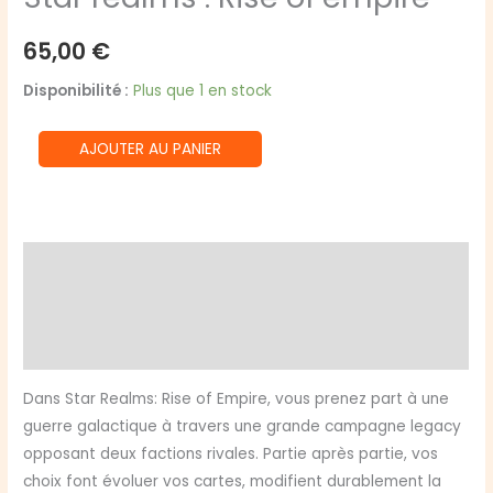
65,00
€
Disponibilité :
Plus que 1 en stock
quantité
AJOUTER AU PANIER
de
Star
realms
:
Description
Rise
Informations complémentaires
of
empire
Avis (0)
Dans Star Realms: Rise of Empire, vous prenez part à une
guerre galactique à travers une grande campagne legacy
opposant deux factions rivales. Partie après partie, vos
choix font évoluer vos cartes, modifient durablement la