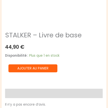
STALKER – Livre de base
44,90
€
Disponibilité :
Plus que 1 en stock
quantité
AJOUTER AU PANIER
de
STALKER
-
Livre
Avis (0)
de
base
Il n’y a pas encore d’avis.