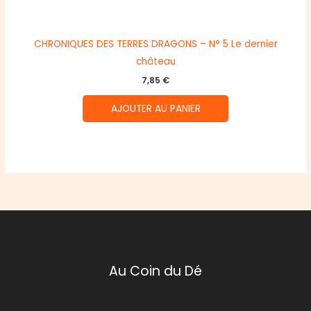
CHRONIQUES DES TERRES DRAGONS – N° 5 Le dernier
château
7,85
€
AJOUTER AU PANIER
Au Coin du Dé