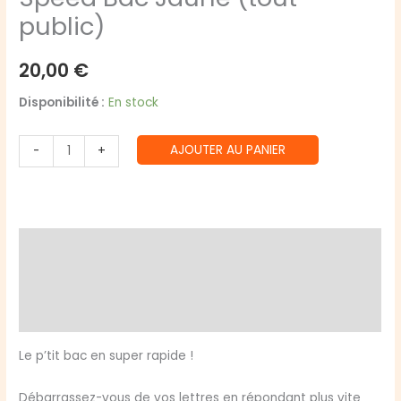
public)
20,00
€
Disponibilité :
En stock
quantité
AJOUTER AU PANIER
-
+
de
Speed
Bac
Jaune
Description
(tout
public)
Informations complémentaires
Avis (0)
Le p’tit bac en super rapide !
Débarrassez-vous de vos lettres en répondant plus vite