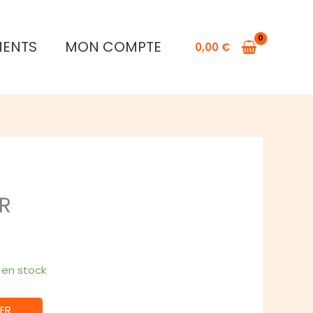
de
SKULL
MENTS
MON COMPTE
KING
0,00
€
FR
FR
1 en stock
ER