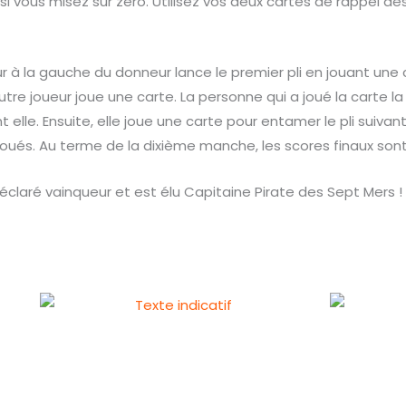
i vous misez sur zéro. Utilisez vos deux cartes de rappel des 
ur à la gauche du donneur lance le premier pli en jouant une 
tre joueur joue une carte. La personne qui a joué la carte la 
lle. Ensuite, elle joue une carte pour entamer le pli suivant
joués. Au terme de la dixième manche, les scores finaux sont
déclaré vainqueur et est élu Capitaine Pirate des Sept Mers !