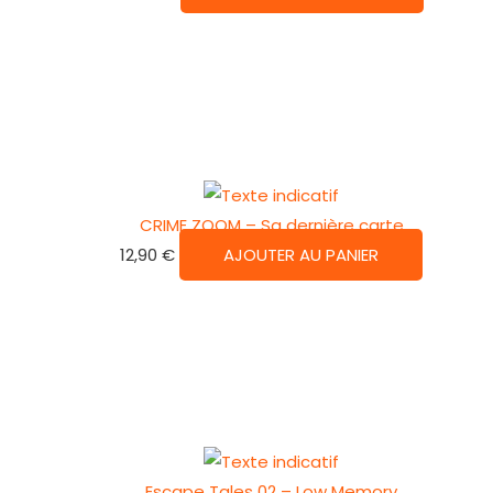
CRIME ZOOM – Sa dernière carte
12,90
€
AJOUTER AU PANIER
Escape Tales 02 – Low Memory