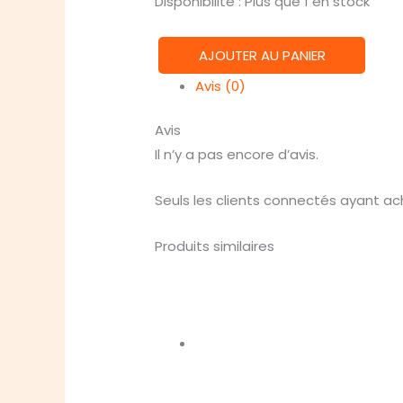
Disponibilité :
Plus que 1 en stock
AJOUTER AU PANIER
quantité
Avis (0)
de
Sherlock
Avis
Holmes
Il n’y a pas encore d’avis.
DC
:
Seuls les clients connectés ayant ache
Carlton
House
Produits similaires
&
Queen's
Park