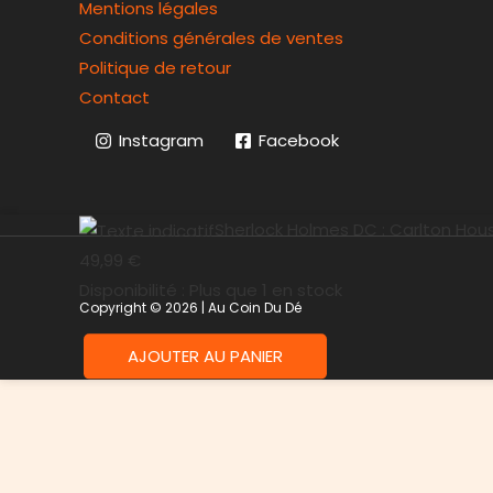
Mentions légales
Conditions générales de ventes
Politique de retour
Contact
Instagram
Facebook
Sherlock Holmes DC : Carlton Hou
49,99
€
Disponibilité :
Plus que 1 en stock
Copyright © 2026 | Au Coin Du Dé
AJOUTER AU PANIER
quantité
de
Sherlock
Holmes