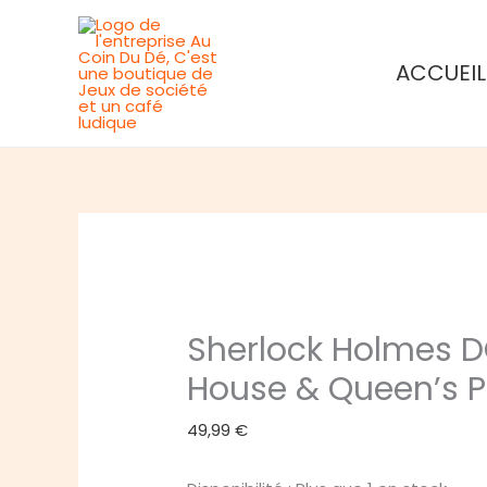
Aller
au
ACCUEIL
contenu
Sherlock Holmes DC
House & Queen’s P
49,99
€