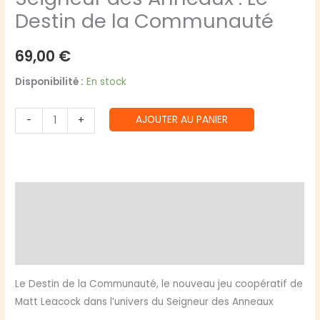
Destin de la Communauté
69,00
€
Disponibilité :
En stock
quantité
AJOUTER AU PANIER
-
+
de
Seigneur
des
Anneaux
Description
:
Le
Informations complémentaires
Destin
Avis (0)
de
la
Le Destin de la Communauté, le nouveau jeu coopératif de
Communauté
Matt Leacock dans l’univers du Seigneur des Anneaux